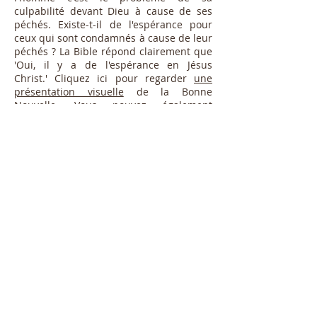
culpabilité devant Dieu à cause de ses
péchés. Existe-t-il de l'espérance pour
ceux qui sont condamnés à cause de leur
péchés ? La Bible répond clairement que
'Oui, il y a de l'espérance en Jésus
Christ.' Cliquez ici pour regarder
une
présentation visuelle
de la Bonne
Nouvelle. Vous pouvez également
considérer ce que la Bible dit sur le salut
en lisant la suite.
Abonnez-vous pour recevoir
des Mises à Jour
S'Abonner Maintenant